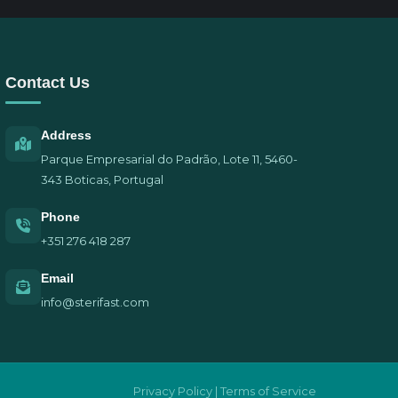
Contact Us
Address
Parque Empresarial do Padrão, Lote 11, 5460-
343 Boticas, Portugal
Phone
+351 276 418 287
Email
info@sterifast.com
Privacy Policy | Terms of Service