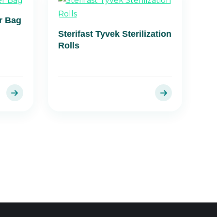
r Bag
Sterifast Tyvek Sterilization
Rolls