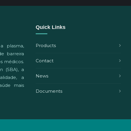
Quick Links
Products
 a plasma,
e barreira
Contact
vos médicos.
n (SBA), a
News
lidade, a
aúde mais
Documents