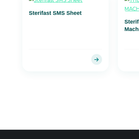
Sterifast SMS Sheet
Steri
Mach