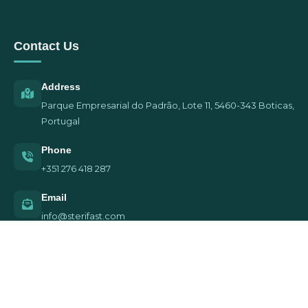
Contact Us
Address
Parque Empresarial do Padrão, Lote 11, 5460-343 Boticas,
Portugal
Phone
+351 276 418 287
Email
info@sterifast.com
© 2026 Sterifast. All Rights Reserved.
Privacy Policy | Terms of Service