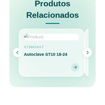
Produtos
Relacionados
STERIFAST
STERIF
Autoclave ST10 18-24
Eurosa