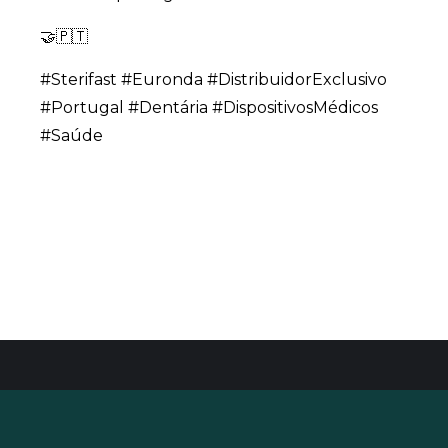
🤝🇵🇹
#Sterifast #Euronda #DistribuidorExclusivo
#Portugal #Dentária #DispositivosMédicos
#Saúde