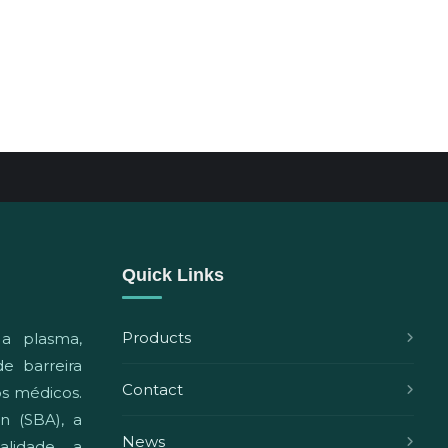
Quick Links
Products
 a plasma,
e barreira
Contact
vos médicos.
n (SBA), a
News
lidade, a