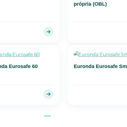
própria (OBL)
da Eurosafe 60
Euronda Eurosafe Sm
1
2
3
4
→